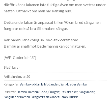
därför känns lakanen inte fuktiga även om man svettas under
natten. Utmärkt om man har känslig hud.
Detta underlakan är anpassat till en 90 cm bred säng, men
fungerar också bra till smalare sängar.
Vår bambu är ekologisk, öko-tex certifierad.
Bambu är snäll mot både människan och naturen.
[WP-Coder id=”3″]
Slut i lager
Artikelnr:
kuvert90
Kategorier:
Bambukuddar
,
Erbjudanden
,
Sängkläder Bambu
Etiketter:
Bambu
,
Bambukudde
,
Örngott
,
Påslakanset
,
Sängkläder
,
Sängkläder Bambu Örngott Påslakanset Bambukudde