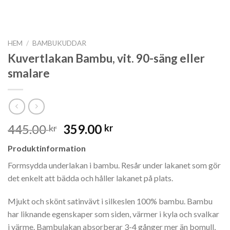
HEM
/
BAMBUKUDDAR
Kuvertlakan Bambu, vit. 90-säng eller
smalare
Det
Det
445.00
359.00
kr
kr
ursprungliga
nuvarande
Produktinformation
priset
priset
var:
är:
Formsydda underlakan i bambu. Resår under lakanet som gör
445.00 kr.
359.00 kr.
det enkelt att bädda och håller lakanet på plats.
Mjukt och skönt satinvävt i silkeslen 100% bambu. Bambu
har liknande egenskaper som siden, värmer i kyla och svalkar
i värme. Bambulakan absorberar 3-4 gånger mer än bomull,