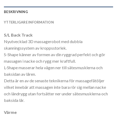
BESKRIVNING
YTTERLIGARE INFORMATION
S/L Back Track
Nyutvecklad 3D massagerobot med dubbla
skanningssystem av kroppsstorlek.
S-Shape känner av formen av din ryggrad perfekt och gör
massagen i nacke och rygg mer kraftfull.
L-Shape masserar hela vägen ner till sätesmusklerna och
baksidan av låren.
Detta är en av de senaste teknikerna för massagefåtöljer
vilket innebär att massagen inte bara rör sig mellan nacke
och ländrygg utan fortsätter ner under sätesmusklerna och
baksida lår.
Värme