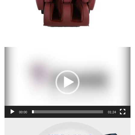
Videospelare
00:00
01:24