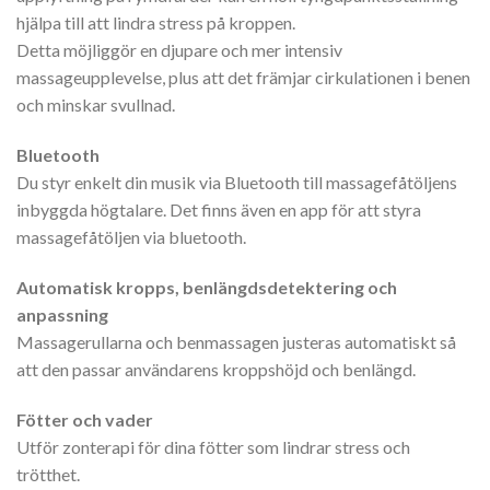
hjälpa till att lindra stress på kroppen.
Detta möjliggör en djupare och mer intensiv
massageupplevelse, plus att det främjar cirkulationen i benen
och minskar svullnad.
Bluetooth
Du styr enkelt din musik via Bluetooth till massagefåtöljens
inbyggda högtalare. Det finns även en app för att styra
massagefåtöljen via bluetooth.
Automatisk kropps, benlängdsdetektering och
anpassning
Massagerullarna och benmassagen justeras automatiskt så
att den passar användarens kroppshöjd och benlängd.
Fötter och vader
Utför zonterapi för dina fötter som lindrar stress och
trötthet.