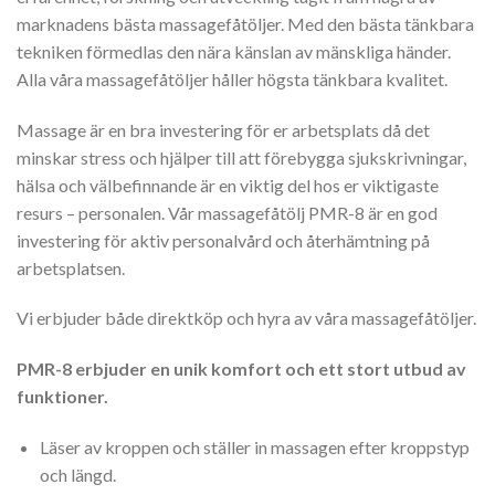
var:
är:
marknadens bästa massagefåtöljer. Med den bästa tänkbara
63,000.00 kr.
31,500.00 kr.
tekniken förmedlas den nära känslan av mänskliga händer.
Alla våra massagefåtöljer håller högsta tänkbara kvalitet.
Massage är en bra investering för er arbetsplats då det
minskar stress och hjälper till att förebygga sjukskrivningar,
hälsa och välbefinnande är en viktig del hos er viktigaste
resurs – personalen. Vår massagefåtölj PMR-8 är en god
investering för aktiv personalvård och återhämtning på
arbetsplatsen.
Vi erbjuder både direktköp och hyra av våra massagefåtöljer.
PMR-8 erbjuder en unik komfort och ett stort utbud av
funktioner.
Läser av kroppen och ställer in massagen efter kroppstyp
och längd.