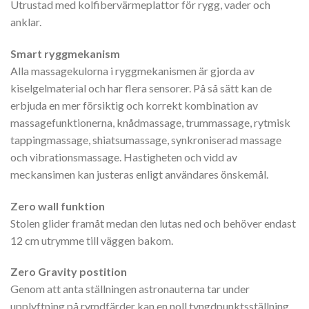
Utrustad med kolfibervärmeplattor för rygg, vader och
anklar.
Smart ryggmekanism
Alla massagekulorna i ryggmekanismen är gjorda av
kiselgelmaterial och har flera sensorer. På så sätt kan de
erbjuda en mer försiktig och korrekt kombination av
massagefunktionerna, knådmassage, trummassage, rytmisk
tappingmassage, shiatsumassage, synkroniserad massage
och vibrationsmassage. Hastigheten och vidd av
meckansimen kan justeras enligt användares önskemål.
Zero wall funktion
Stolen glider framåt medan den lutas ned och behöver endast
12 cm utrymme till väggen bakom.
Zero Gravity postition
Genom att anta ställningen astronauterna tar under
upplyftning på rymdfärder kan en noll tyngdpunktsställning