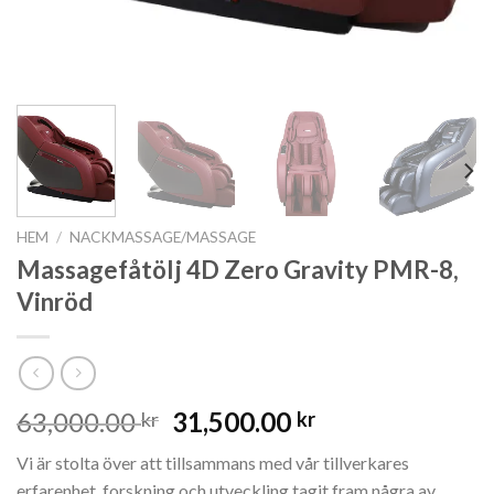
HEM
/
NACKMASSAGE/MASSAGE
Massagefåtölj 4D Zero Gravity PMR-8,
Vinröd
Det
Det
63,000.00
31,500.00
kr
kr
ursprungliga
nuvarande
Vi är stolta över att tillsammans med vår tillverkares
priset
priset
erfarenhet, forskning och utveckling tagit fram några av