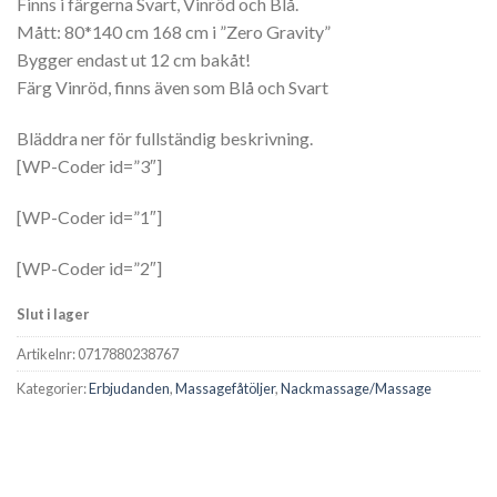
Finns i färgerna Svart, Vinröd och Blå.
Mått: 80*140 cm 168 cm i ”Zero Gravity”
Bygger endast ut 12 cm bakåt!
Färg Vinröd, finns även som Blå och Svart
Bläddra ner för fullständig beskrivning.
[WP-Coder id=”3″]
[WP-Coder id=”1″]
[WP-Coder id=”2″]
Slut i lager
Artikelnr:
0717880238767
Kategorier:
Erbjudanden
,
Massagefåtöljer
,
Nackmassage/Massage