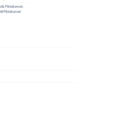
ott
,
Påslakanset
,
tt Påslakanset