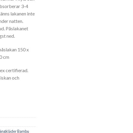
absorberar 3-4
änns lakanen inte
nder natten.
ud. Påslakanet
st ned.
 påslakan 150 x
60 cm
x certifierad.
iskan och
ängkläder Bambu