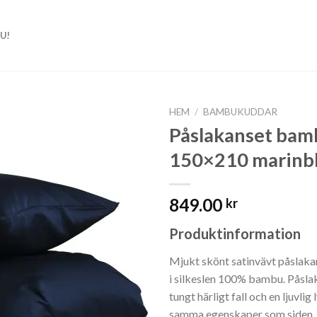
U!
HEM
/
BAMBUKUDDAR
Påslakanset bam
150×210 marinb
849.00
kr
Produktinformation
Mjukt skönt satinvävt påslakan
i silkeslen 100% bambu. Påslak
tungt härligt fall och en ljuvlig
samma egenskaper som siden, 