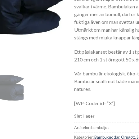
svalkar i värme. Bambulakan 
gånger mer än bomull, därför k
fuktiga även om man svettas u
Utmärkt om man har känslig h
stängs med mjuka knappar läng
Ett påslakanset består av 1 st
210 cm och 1 st örngott 50 x 
Vår bambu är ekologisk, öko-te
Bambu är snäll mot både männ
naturen.
[WP-Coder id=”3″]
Slut i lager
Artikelnr:
bambuljus
Kategorier:
Bambukuddar
,
Örngott
,
S