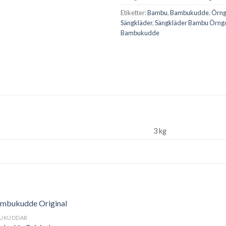
Etiketter:
Bambu
,
Bambukudde
,
Örng
Sängkläder
,
Sängkläder Bambu Örngo
Bambukudde
3 kg
UKUDDAR