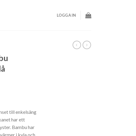
LOGGA IN
bu
lå
set till enkelsäng
anet har ett
 lyster. Bambu har
värmer i kyla och