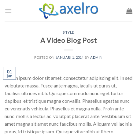
Skip
to
content
STYLE
A Video Blog Post
POSTED ON
JANUARI 1, 2014
BY
ADMIN
01
jan
Lorem ipsum dolor sit amet, consectetur adipiscing elit. In sed
vulputate massa. Fusce ante magna, iaculis ut purus ut,
facilisis ultrices nibh. Quisque commodo nunc eget tortor
dapibus, et tristique magna convallis. Phasellus egestas nunc
eu venenatis vehicula. Phasellus et magna nulla. Proin ante
nunc, mollis a lectus ac, volutpat placerat ante. Vestibulum sit
amet magna sit amet nunc faucibus mollis. Aliquam vel lacinia
purus, id tristique ipsum. Quisque vitae nibh ut libero