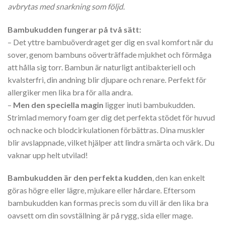
avbrytas med snarkning som följd.
Bambukudden fungerar på två sätt:
– Det yttre bambuöverdraget ger dig en sval komfort när du
sover, genom bambuns oöverträffade mjukhet och förmåga
att hålla sig torr. Bambun är naturligt antibakteriell och
kvalsterfri, din andning blir djupare och renare. Perfekt för
allergiker men lika bra för alla andra.
–
Men den speciella magin
ligger inuti bambukudden.
Strimlad memory foam ger dig det perfekta stödet för huvud
och nacke och blodcirkulationen förbättras. Dina muskler
blir avslappnade, vilket hjälper att lindra smärta och värk. Du
vaknar upp helt utvilad!
Bambukudden är den perfekta kudden
, den kan enkelt
göras högre eller lägre, mjukare eller hårdare. Eftersom
bambukudden kan formas precis som du vill är den lika bra
oavsett om din sovställning är på rygg, sida eller mage.