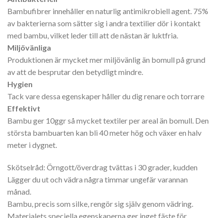
Bambufibrer innehåller en naturlig antimikrobiell agent. 75%
av bakterierna som sätter sig i andra textilier dör i kontakt
med bambu, vilket leder till att de nästan är luktfria.
Miljövänliga
Produktionen är mycket mer miljövänlig än bomull på grund
av att de besprutar den betydligt mindre.
Hygien
Tack vare dessa egenskaper håller du dig renare och torrare
Effektivt
Bambu ger 10ggr så mycket textiler per areal än bomull. Den
största bambuarten kan bli 40 meter hög och växer en halv
meter i dygnet.
Skötselråd: Örngott/överdrag tvättas i 30 grader, kudden
Lägger du ut och vädra några timmar ungefär varannan
månad.
Bambu, precis som silke, rengör sig själv genom vädring.
Materialets speciella egenskaperna ger inget fäste för