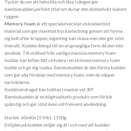
Tycker du om att halvsitta och läsa i sängen ger
bambukudden perfekt stöd om du har den dubbelvikt bakom
ryggen.
Memory foam
är ett specialutvecklat viskoelastiskt
material som ger maximal tryckavlastning genom att forma
sig helt efter kroppen, ingenting kan skava men den ger stöd
överallt. Kudden återgå till sin ursprungliga form då den inte
används. Till skillnad från vanliga massiva memory foam
kuddar kan luften lätt cirkulera i en strimlad memory foam
kudde och ge dig svalka. Bambukudden är den första kudden
som ger alla fördelar med memory foam, men du slipper
nackdelarna.
Kuddöverdraget kan tvättas i maskin vid 30°.
Bambukudden är en högkvalitativ produkt som förblir
spänstig och ger stöd även vid frekvent användning.
Storlek: 60x40x15 Vikt: 1100g
(Höjden på kudden skiljer sig åt i och med att kudden