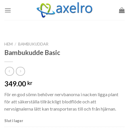
Skip
to
content
HEM
/
BAMBUKUDDAR
Bambukudde Basic
349.00
kr
För en god sömn behöver nervbanorna i nacken ligga plant
för att säkerställa tillräckligt blodflöde och att
nervsignalerna lätt kan transporteras till och från hjärnan.
Slut i lager