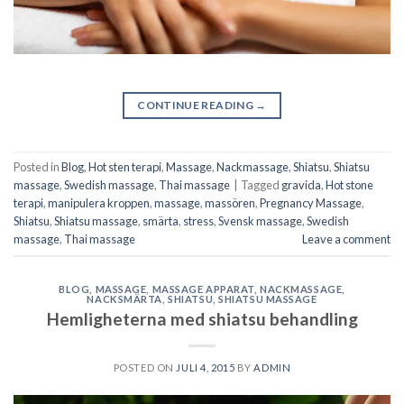
CONTINUE READING
→
Posted in
Blog
,
Hot sten terapi
,
Massage
,
Nackmassage
,
Shiatsu
,
Shiatsu
massage
,
Swedish massage
,
Thai massage
|
Tagged
gravida
,
Hot stone
terapi
,
manipulera kroppen
,
massage
,
massören
,
Pregnancy Massage
,
Shiatsu
,
Shiatsu massage
,
smärta
,
stress
,
Svensk massage
,
Swedish
massage
,
Thai massage
Leave a comment
BLOG
,
MASSAGE
,
MASSAGE APPARAT
,
NACKMASSAGE
,
NACKSMÄRTA
,
SHIATSU
,
SHIATSU MASSAGE
Hemligheterna med shiatsu behandling
POSTED ON
JULI 4, 2015
BY
ADMIN