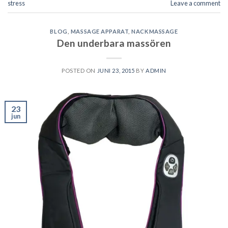
stress
Leave a comment
BLOG
,
MASSAGE APPARAT
,
NACKMASSAGE
Den underbara massören
POSTED ON
JUNI 23, 2015
BY
ADMIN
23
jun