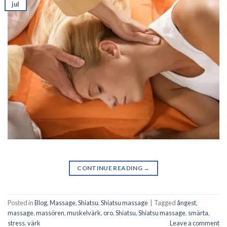
jul
CONTINUE READING
→
Posted in
Blog
,
Massage
,
Shiatsu
,
Shiatsu massage
|
Tagged
ångest
,
massage
,
massören
,
muskelvärk
,
oro
,
Shiatsu
,
Shiatsu massage
,
smärta
,
stress
,
värk
Leave a comment