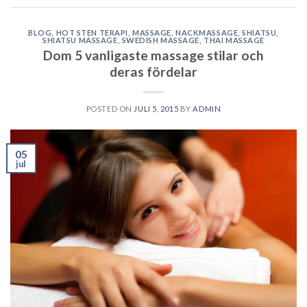
BLOG
,
HOT STEN TERAPI
,
MASSAGE
,
NACKMASSAGE
,
SHIATSU
,
SHIATSU MASSAGE
,
SWEDISH MASSAGE
,
THAI MASSAGE
Dom 5 vanligaste massage stilar och
deras fördelar
POSTED ON
JULI 5, 2015
BY
ADMIN
05
jul