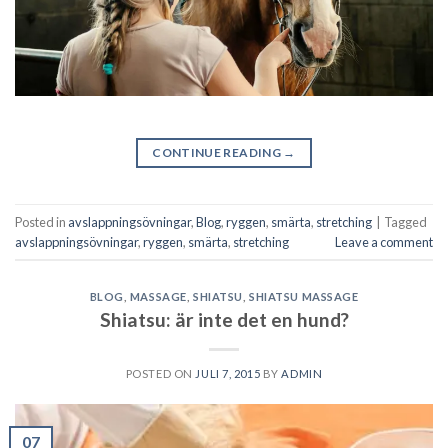
CONTINUE READING
→
Posted in
avslappningsövningar
,
Blog
,
ryggen
,
smärta
,
stretching
|
Tagged
avslappningsövningar
,
ryggen
,
smärta
,
stretching
Leave a comment
BLOG
,
MASSAGE
,
SHIATSU
,
SHIATSU MASSAGE
Shiatsu: är inte det en hund?
POSTED ON
JULI 7, 2015
BY
ADMIN
07