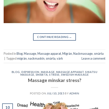
CONTINUE READING
→
Posted in
Blog
,
Massage
,
Massage apparat
,
Migrän
,
Nackmassage
,
smärta
|
Tagged
migrän
,
nackmaskin
,
smärta
,
värk
Leave a comment
BLOG
,
DEPRESSION
,
MASSAGE
,
MASSAGE APPARAT
,
SHIATSU
MASSAGE
,
SMÄRTA
,
STRESS
,
SWEDISH MASSAGE
Massage minskar stress?
POSTED ON
JULI 10, 2015
BY
ADMIN
10