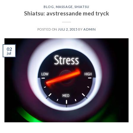
BLOG
,
MASSAGE
,
SHIATSU
Shiatsu: avstressande med tryck
POSTED ON
JULI 2, 2015
BY
ADMIN
02
jul