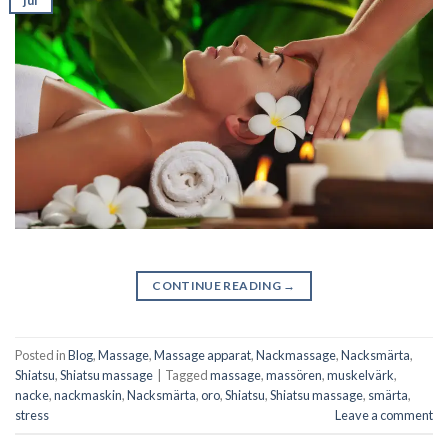
jul
CONTINUE READING
→
Posted in
Blog
,
Massage
,
Massage apparat
,
Nackmassage
,
Nacksmärta
,
Shiatsu
,
Shiatsu massage
|
Tagged
massage
,
massören
,
muskelvärk
,
nacke
,
nackmaskin
,
Nacksmärta
,
oro
,
Shiatsu
,
Shiatsu massage
,
smärta
,
stress
Leave a comment