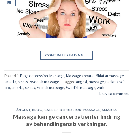
jul
CONTINUE READING
→
Posted in
Blog
,
depression
,
Massage
,
Massage apparat
,
Shiatsu massage
,
smärta
,
stress
,
Swedish massage
|
Tagged
ångest
,
massage
,
nackmaskin
,
oro
,
smärta
,
stress
,
Svensk massage
,
Swedish massage
,
värk
Leave a comment
ÅNGEST
,
BLOG
,
CANSER
,
DEPRESSION
,
MASSAGE
,
SMÄRTA
Massage kan ge cancerpatienter lindring
av behandlingens biverkningar.