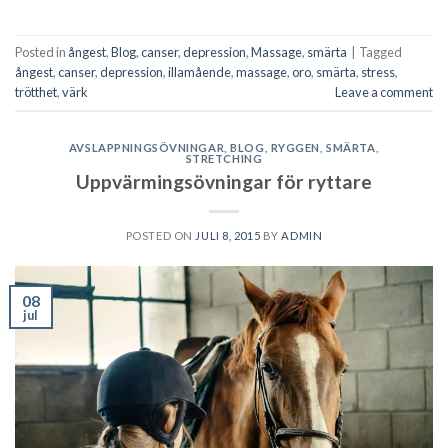
Posted in
ångest
,
Blog
,
canser
,
depression
,
Massage
,
smärta
|
Tagged
ångest
,
canser
,
depression
,
illamående
,
massage
,
oro
,
smärta
,
stress
,
trötthet
,
värk
Leave a comment
AVSLAPPNINGSÖVNINGAR
,
BLOG
,
RYGGEN
,
SMÄRTA
,
STRETCHING
Uppvärmingsövningar för ryttare
POSTED ON
JULI 8, 2015
BY
ADMIN
08
jul