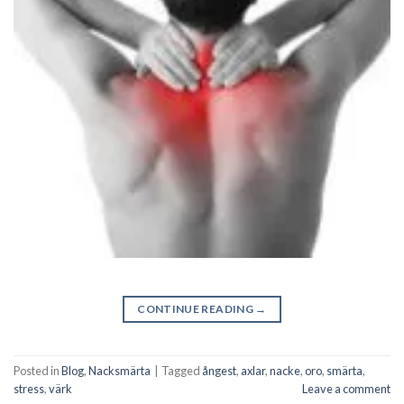
CONTINUE READING
→
Posted in
Blog
,
Nacksmärta
|
Tagged
ångest
,
axlar
,
nacke
,
oro
,
smärta
,
stress
,
värk
Leave a comment